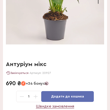
Антуріум мікс
Закінчується
Артикул:
20927
690
₴
+34 бонуси
1
Додати до кошика
Швидке замовлення