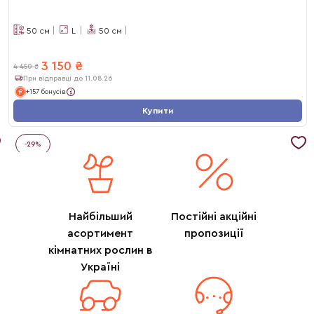
50
см
L
50
см
3 150
₴
4 450
₴
При відправці до 11.08.26
+157 бонусів
Купити
-
29
%
Найбільший
Постійні акційні
асортимент
пропозиції
кімнатних рослин в
Україні