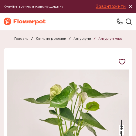
Завантажити
Купуйте зручно в нашому додатку
Головна
/
Кімнатні рослини
/
Антуріуми
/
Антуріум мікс
50 см