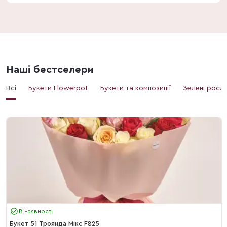
Наші бестселери
Всі
Букети Flowerpot
Букети та композиції
Зелені росл
В наявності
Букет 51 Троянда Мікс F825