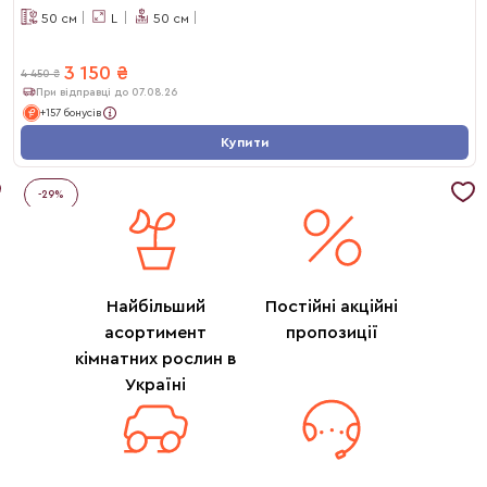
50
см
L
50
см
3 150
₴
4 450
₴
При відправці до 07.08.26
+157 бонусів
Купити
-
29
%
Найбільший
Постійні акційні
асортимент
пропозиції
кімнатних рослин в
Україні