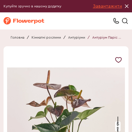
Завантажити
Купуйте зручно в нашому додатку
Головна
/
Кімнатні рослини
/
Антуріуми
/
Антуріум Паріс Блек
45 см