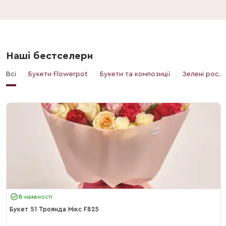
Наші бестселери
Всі
Букети Flowerpot
Букети та композиції
Зелені росл
В наявності
Букет 51 Троянда Мікс F825