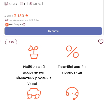
50
см
L
50
см
3 150
₴
4 450
₴
При відправці до 07.08.26
+157 бонусів
Купити
-
29
%
Найбільший
Постійні акційні
асортимент
пропозиції
кімнатних рослин в
Україні