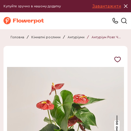
Завантажити
Купуйте зручно в нашому додатку
Головна
/
Кімнатні рослини
/
Антуріуми
/
Антуріум Роял Чемпіон
50 см