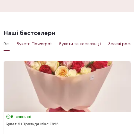
Наші бестселери
Всі
Букети Flowerpot
Букети та композиції
Зелені росл
В наявності
Букет 51 Троянда Мікс F825