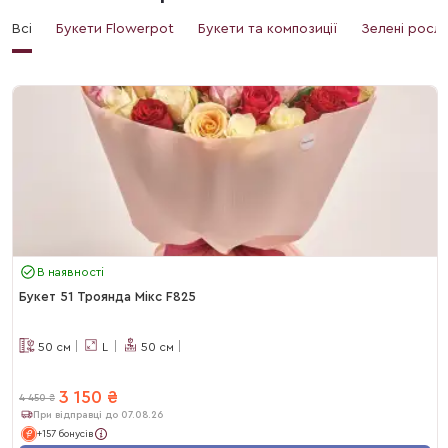
Всі
Букети Flowerpot
Букети та композиції
Зелені росл
В наявності
Букет 51 Троянда Мікс F825
50
см
L
50
см
3 150
₴
4 450
₴
При відправці до 07.08.26
+157 бонусів