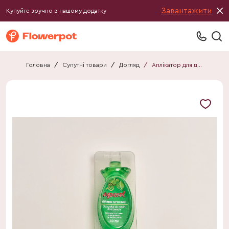
Завантажити
Купуйте зручно в нашому додатку
Головна
/
Супутні товари
/
Догляд
/
Аплікатор для домашніх рослин