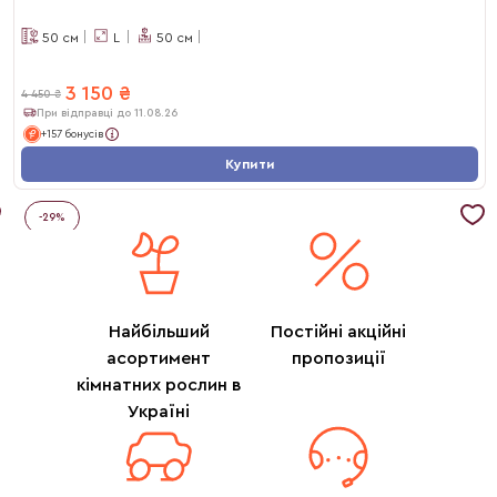
50
см
L
50
см
3 150
₴
4 450
₴
При відправці до 11.08.26
+157 бонусів
Купити
-
29
%
Найбільший
Постійні акційні
асортимент
пропозиції
кімнатних рослин в
Україні