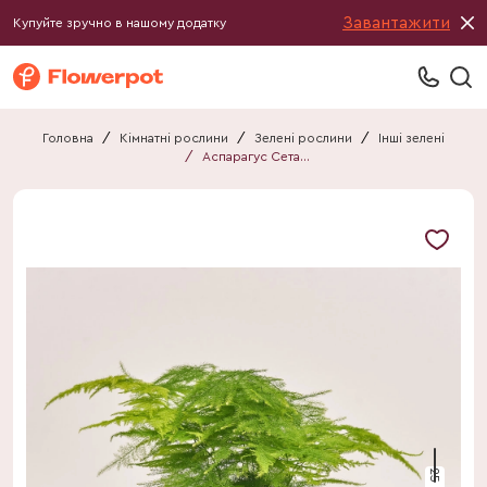
Завантажити
Купуйте зручно в нашому додатку
Головна
/
Кімнатні рослини
/
Зелені рослини
/
Інші зелені
/
Аспарагус Сетацеус
25 см