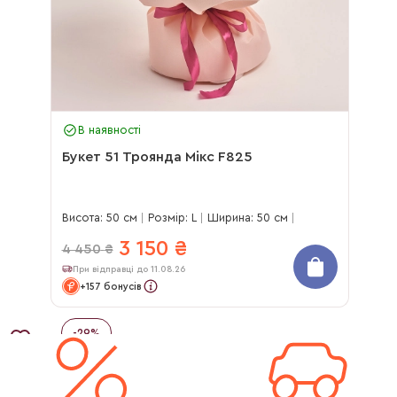
В наявності
Букет 51 Троянда Мікс F825
Висота: 50 см
Розмір: L
Ширина: 50 см
3 150
₴
4 450
₴
При відправці до 11.08.26
+157 бонусів
-
29
%