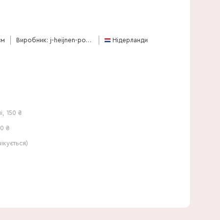
35 см
см
Виробник: j-heijnen-potplanten
Нідерланди
і
,
150
₴
0 ₴
кується)