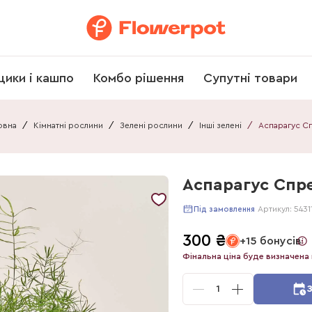
щики і кашпо
Комбо рішення
Супутні товари
овна
/
Кімнатні рослини
/
Зелені рослини
/
Інші зелені
/
Аспарагус Спре
Артикул:
5431
Під замовлення
300
₴
+15 бонусів
Фінальна ціна буде визначена 
1