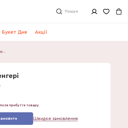
Пошук
Букет Дня
Акції
Аспарагус Спренгері
нгері
1
після прибуття товару.
Швидке замовлення
Замовити