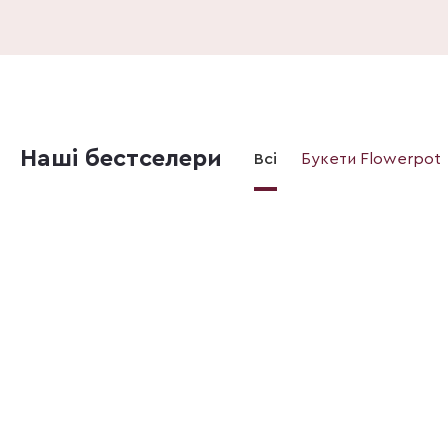
Наші бестселери
Всі
Букети Flowerpot