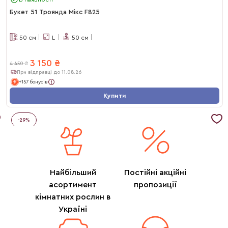
Букет 51 Троянда Мікс F825
50
см
L
50
см
3 150
₴
4 450
₴
При відправці до 11.08.26
+157 бонусів
Купити
-
29
%
Найбільший
Постійні акційні
асортимент
пропозиції
кімнатних рослин в
Україні