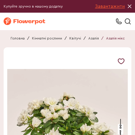
Завантажити
Купуйте зручно в нашому додатку
Головна
/
Кімнатні рослини
/
Квітучі
/
Азалія
/
Азалія мікс
30 см