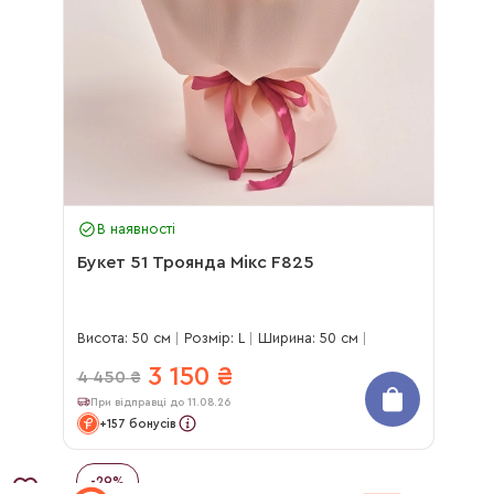
В наявності
Букет 51 Троянда Мікс F825
Висота: 50 см
Розмір: L
Ширина: 50 см
3 150
₴
4 450
₴
При відправці до 11.08.26
+157 бонусів
-
29
%