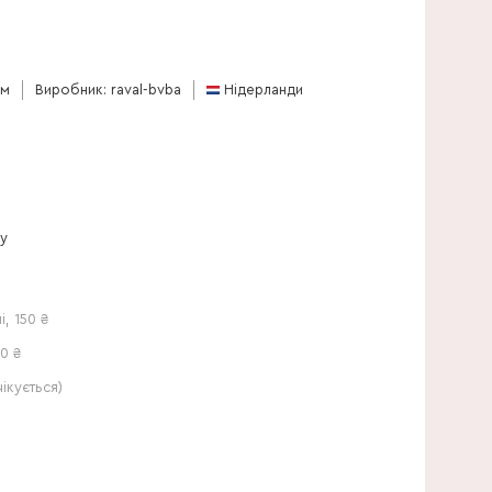
35 см
см
Виробник: raval-bvba
Нідерланди
ну
і
,
150
₴
0 ₴
кується)