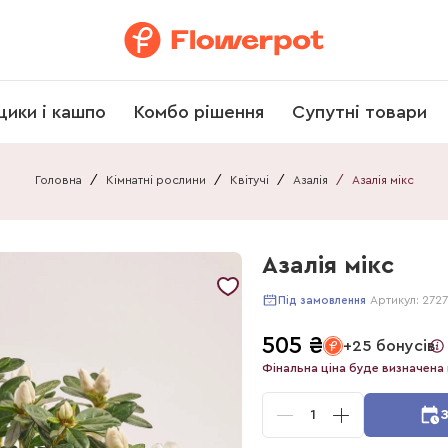
щики і кашпо
Комбо рішення
Супутні товари
Головна
/
Кімнатні рослини
/
Квітучі
/
Азалія
/
Азалія мікс
Азалія мікс
Артикул:
2727
Під замовлення
505
₴
+25 бонусів
Фінальна ціна буде визначена 
1