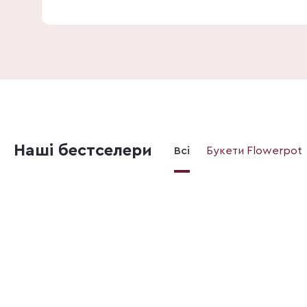
Наші бестселери
Всі
Букети Flowerpot