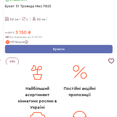
Букет 51 Троянда Мікс F825
50
см
L
50
см
3 150
₴
4 450
₴
При відправці до 11.08.26
+157 бонусів
Купити
-
29
%
Найбільший
Постійні акційні
асортимент
пропозиції
кімнатних рослин в
Україні