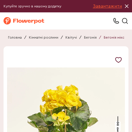
Завантажити
Купуйте зручно в нашому додатку
Головна
/
Кімнатні рослини
/
Квітучі
/
Бегонія
/
Бегонія мікс
30 см