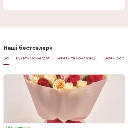
Наші бестселери
Всі
Букети Flowerpot
Букети та композиції
Зелені росл
В наявності