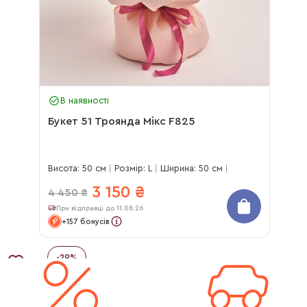
В наявності
Букет 51 Троянда Мікс F825
Висота: 50 см
Розмір: L
Ширина: 50 см
3 150
₴
4 450
₴
При відправці до 11.08.26
+157 бонусів
-
29
%