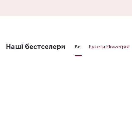
Наші бестселери
Всі
Букети Flowerpot