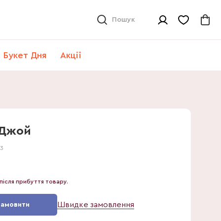
Пошук
Букет Дня
Акції
 Джой
73
після прибуття товару.
Швидке замовлення
Замовити