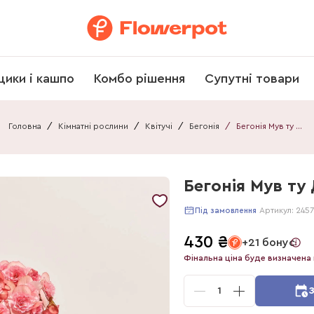
щики і кашпо
Комбо рішення
Супутні товари
Головна
/
Кімнатні рослини
/
Квітучі
/
Бегонія
/
Бегонія Мув ту Джой
Бегонія Мув ту
Артикул:
245
Під замовлення
430
₴
+21 бонус
Фінальна ціна буде визначена 
1