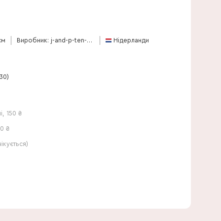
28 см
см
Виробник: j-and-p-ten-have
Нідерланди
30)
і
,
150
₴
0 ₴
кується)