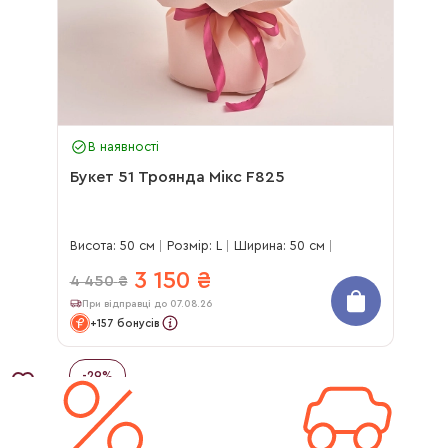
В наявності
Букет 51 Троянда Мікс F825
Висота: 50 см
Розмір: L
Ширина: 50 см
3 150
₴
4 450
₴
При відправці до 07.08.26
+157 бонусів
-
29
%