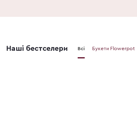
Наші бестселери
Всі
Букети Flowerpot