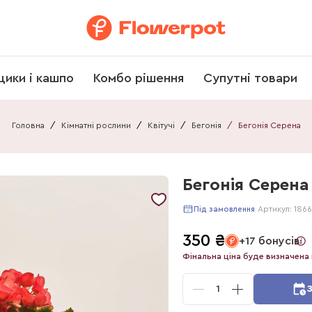
щики і кашпо
Комбо рішення
Супутні товари
Головна
/
Кімнатні рослини
/
Квітучі
/
Бегонія
/
Бегонія Серена
Бегонія Серена
Артикул:
186
Під замовлення
350
₴
+17 бонусів
Фінальна ціна буде визначена 
1