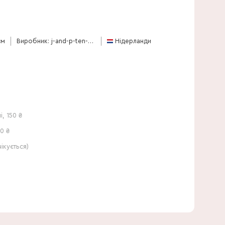
30 см
см
Виробник: j-and-p-ten-have
Нідерланди
і
,
150
₴
0 ₴
кується)