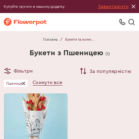
Завантажити
Купуйте зручно в нашому додатку
Головна
/
Букети та композиції
Букети з Пшеницею
(
1
)
Фільтри
За популярністю
Скинути все
Пшениця