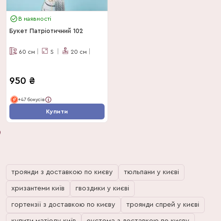
В наявності
Букет Патріотичний 102
60
см
S
20
см
950
₴
+47 бонусів
Купити
троянди з доставкою по києву
тюльпани у києві
хризантеми київ
гвоздики у києві
гортензії з доставкою по києву
троянди спрей у києві