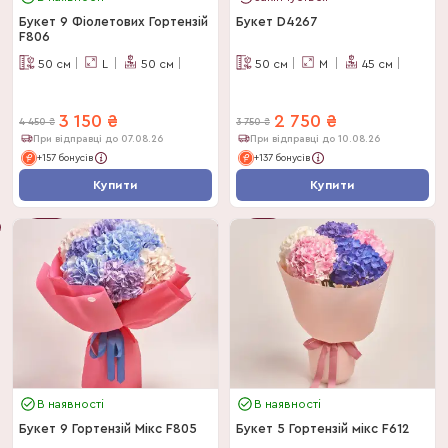
Букет 9 Фіолетових Гортензій
Букет D4267
F806
50
см
L
50
см
50
см
M
45
см
3 150
₴
2 750
₴
4 450
₴
3 750
₴
При відправці до 07.08.26
При відправці до 10.08.26
+157 бонусів
+137 бонусів
Купити
Купити
Букет
-
29
%
Дня
-
27
%
В наявності
В наявності
Букет 9 Гортензій Мікс F805
Букет 5 Гортензій мікс F612