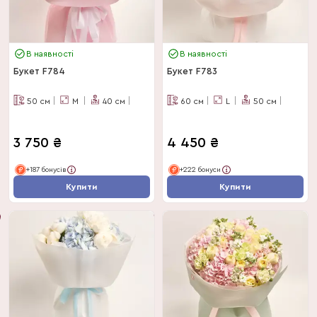
В наявності
В наявності
Букет F784
Букет F783
50
см
M
40
см
60
см
L
50
см
3 750
₴
4 450
₴
+187 бонусів
+222 бонуси
Купити
Купити