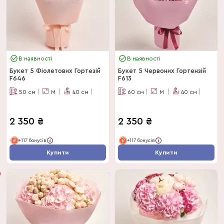
В наявності
В наявності
Букет 5 Фіолетових Гортезій
Букет 5 Червоних Гортензій
F646
F613
50
см
M
40
см
60
см
M
40
см
2 350
₴
2 350
₴
+117 бонусів
+117 бонусів
Купити
Купити