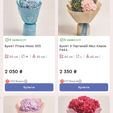
В наявності
В наявності
Букет Птаха Моно 505
Букет 5 Гортензій Мікс Класік
F664
50
см
M
30
см
60
см
L
40
см
2 050
₴
2 350
₴
+102 бонуси
+117 бонусів
Купити
Купити