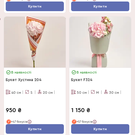
Купити
Купити
В наявності
В наявності
Букет Хустина 204
Букет F324
40
см
S
20
см
50
см
M
30
см
950
₴
1 150
₴
+47 бонусів
+57 бонусів
Купити
Купити