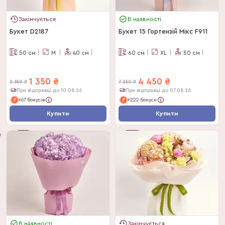
Закінчується
В наявності
Букет D2187
Букет 15 Гортензій Мікс F911
50
см
M
40
см
60
см
XL
50
см
1 350
₴
4 450
₴
2 350
₴
7 250
₴
При відправці до 10.08.26
При відправці до 07.08.26
+67 бонусів
+222 бонуси
Купити
Купити
Букет
-
39
%
Дня
-
43
%
В наявності
Закінчується