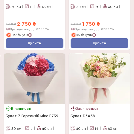
70
см
L
45
см
60
см
M
40
см
2 750
₴
1 750
₴
3 750
₴
2 350
₴
При відправці до 07.08.26
При відправці до 07.08.26
+137 бонусів
+87 бонусів
Купити
Купити
-
27
%
-
26
%
В наявності
Закінчується
Букет 7 Гортензій мікс F739
Букет D3458
50
см
L
40
см
40
см
M
40
см