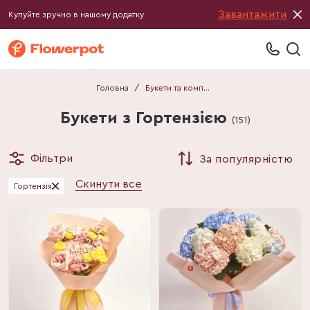
Завантажити
Купуйте зручно в нашому додатку
Головна
/
Букети та композиції
Букети з Гортензією
(
151
)
Фільтри
За популярністю
Скинути все
Гортензія