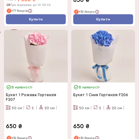
650
₴
При відправці до 10.08.26
+77 бонусів
+32 бонуси
Купити
Купити
Букет
Дня
-
11
%
В наявності
В наявності
Букет 1 Рожева Гортензія
Букет 1 Синя Гортензія F206
F207
50
см
S
20
см
50
см
S
20
см
650
₴
650
₴
+32 бонуси
+32 бонуси