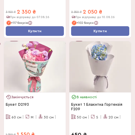
2 350
₴
2 050
₴
3 150
₴
2 350
₴
При відправці до 07.08.26
При відправці до 10.08.26
+117 бонусів
+102 бонуси
Купити
Купити
Букет
-
25
%
Дня
-
13
%
Закінчується
В наявності
Букет D2193
Букет 1 Блакитна Гортензія
F209
60
см
M
30
см
50
см
S
20
см
1 550
₴
1 750
₴