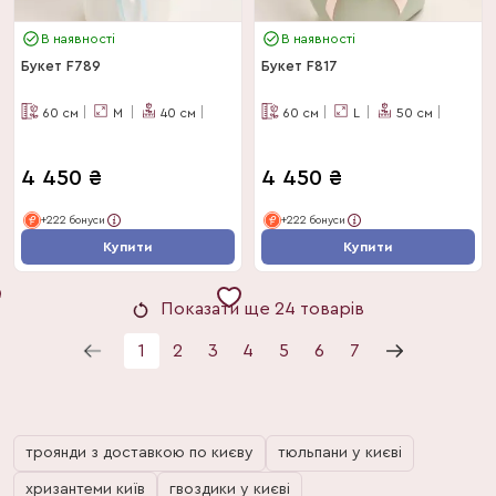
В наявності
В наявності
Букет F789
Букет F817
60
см
M
40
см
60
см
L
50
см
4 450
₴
4 450
₴
+222 бонуси
+222 бонуси
Купити
Купити
Показати ще 24 товарів
1
2
3
4
5
6
7
троянди з доставкою по києву
тюльпани у києві
хризантеми київ
гвоздики у києві