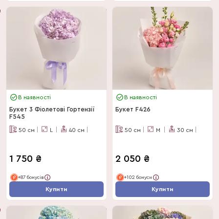
В наявності
В наявності
Букет 3 Фіолетові Гортензії
Букет F426
F545
50
см
L
40
см
50
см
M
30
см
1 750
₴
2 050
₴
+87 бонусів
+102 бонуси
Купити
Купити