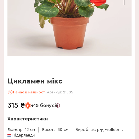
Цикламен мікс
Немає в наявності
Артикул:
21505
315
₴
+15 бонусів
Характеристики
Діаметр: 12 см
Висота: 30 см
Виробник: p-j-j-vollebregt-bv
Нідерланди