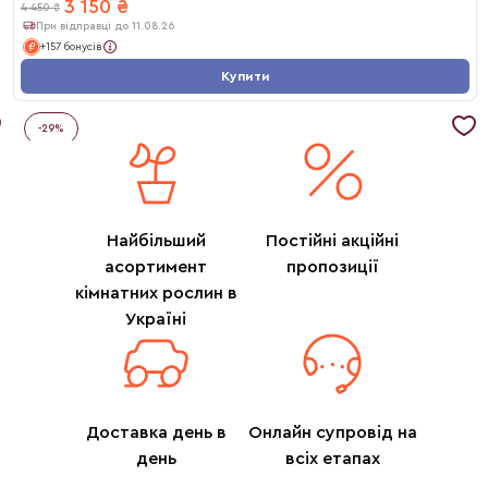
3 150
₴
4 450
₴
При відправці до 11.08.26
+157 бонусів
Купити
-
29
%
Найбільший
Постійні акційні
асортимент
пропозиції
кімнатних рослин в
Україні
Доставка день в
Онлайн супровід на
день
всіх етапах