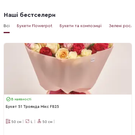
Наші бестселери
Всі
Букети Flowerpot
Букети та композиції
Зелені росл
В наявності
Букет 51 Троянда Мікс F825
50
см
L
50
см