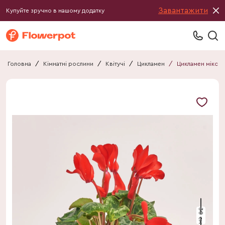
Завантажити
Купуйте зручно в нашому додатку
Головна
/
Кімнатні рослини
/
Квітучі
/
Цикламен
/
Цикламен мікс
30 см