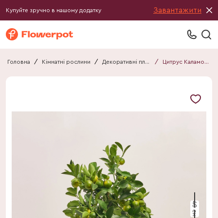
Завантажити
Купуйте зручно в нашому додатку
Головна
/
Кімнатні рослини
/
Декоративні плоди
/
Цитрус Каламондін
40 см