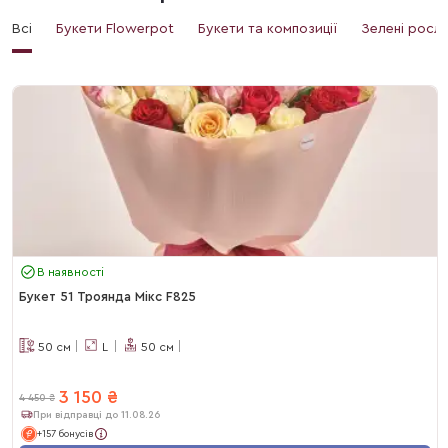
Всі
Букети Flowerpot
Букети та композиції
Зелені росл
В наявності
Букет 51 Троянда Мікс F825
50
см
L
50
см
3 150
₴
4 450
₴
При відправці до 11.08.26
+157 бонусів