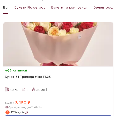
Всі
Букети Flowerpot
Букети та композиції
Зелені росл
В наявності
Букет 51 Троянда Мікс F825
50
см
L
50
см
3 150
₴
4 450
₴
При відправці до 11.08.26
+157 бонусів