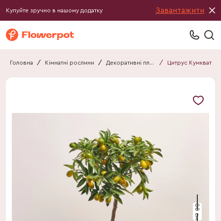
Завантажити
Купуйте зручно в нашому додатку
Головна
/
Кімнатні рослини
/
Декоративні плоди
/
Цитрус Кумкват
80 см