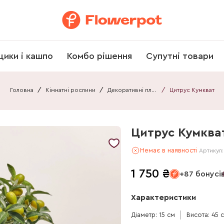
щики і кашпо
Комбо рішення
Супутні товари
Головна
/
Кімнатні рослини
/
Декоративні плоди
/
Цитрус Кумкват
Цитрус Кумква
Немає в наявності
Артикул
1 750
₴
+87 бонусі
Характеристики
Діаметр: 15 см
Висота: 45 