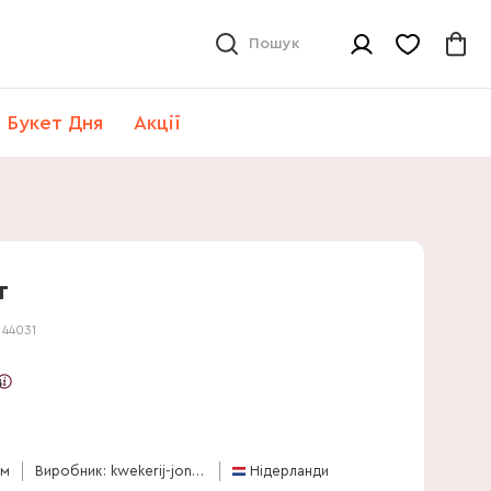
Пошук
Букет Дня
Акції
т
:
44031
в
см
Виробник: kwekerij-jongerling
Нідерланди