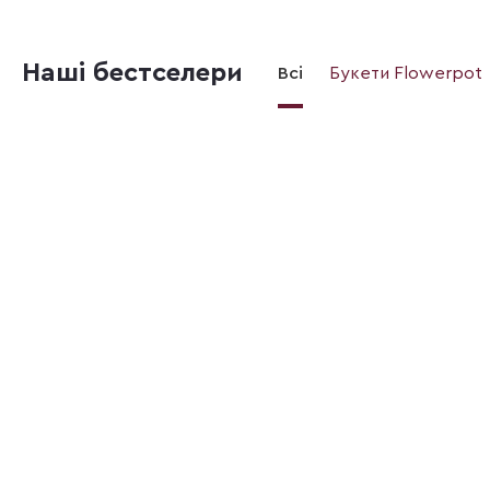
Наші бестселери
Всі
Букети Flowerpot