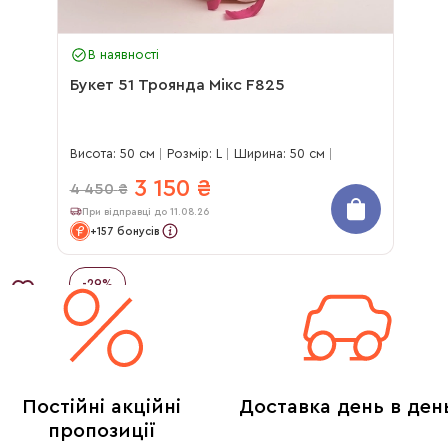
В наявності
Букет 51 Троянда Мікс F825
Висота: 50 см
Розмір: L
Ширина: 50 см
3 150
₴
4 450
₴
При відправці до 11.08.26
+157 бонусів
-
29
%
Постійні акційні
Доставка день в ден
пропозиції