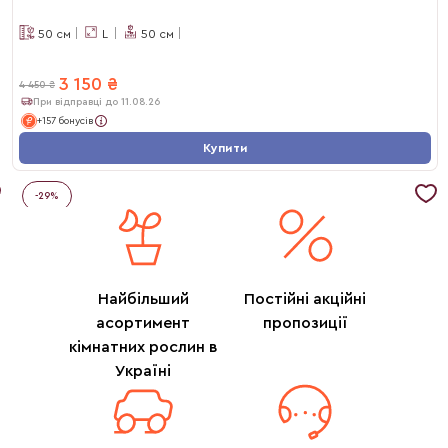
50
см
L
50
см
3 150
₴
4 450
₴
При відправці до 11.08.26
+157 бонусів
Купити
-
29
%
Найбільший
Постійні акційні
асортимент
пропозиції
кімнатних рослин в
Україні