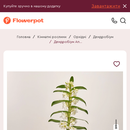
Завантажити
Купуйте зручно в нашому додатку
Головна
/
Кімнатні рослини
/
Орхідні
/
Дендробіум
/
Дендробіум Аполлон 1ст.
60 см