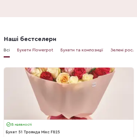
Наші бестселери
Всі
Букети Flowerpot
Букети та композиції
Зелені росл
В наявності
Букет 51 Троянда Мікс F825