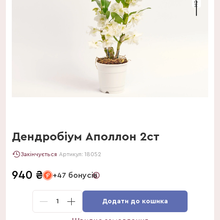
Дендробіум Аполлон 2ст
Закінчується
Артикул:
18052
940
₴
+47 бонусів
1
Додати до кошика