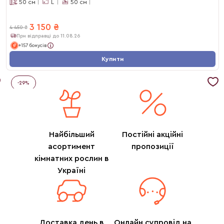
50
см
L
50
см
3 150
₴
4 450
₴
При відправці до 11.08.26
+157 бонусів
Купити
-
29
%
Найбільший
Постійні акційні
асортимент
пропозиції
кімнатних рослин в
Україні
Доставка день в
Онлайн супровід на