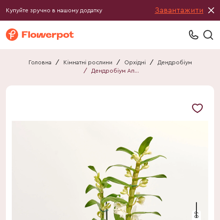
Завантажити
Купуйте зручно в нашому додатку
Головна
/
Кімнатні рослини
/
Орхідні
/
Дендробіум
/
Дендробіум Аполлон 2ст
60 см