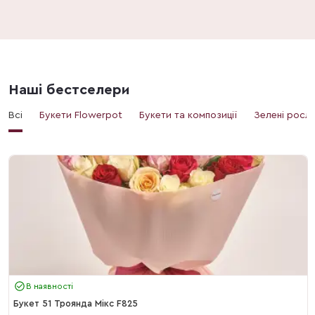
Наші бестселери
Всі
Букети Flowerpot
Букети та композиції
Зелені росл
В наявності
Букет 51 Троянда Мікс F825