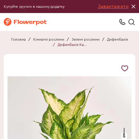
Завантажити
Купуйте зручно в нашому додатку
Головна
/
Кімнатні рослини
/
Зелені рослини
/
Дифенбахія
/
Дифенбахія Камілла
40 см