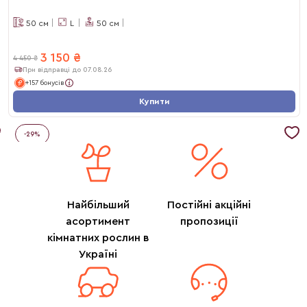
50
см
L
50
см
3 150
₴
4 450
₴
При відправці до 07.08.26
+157 бонусів
Купити
-
29
%
Найбільший
Постійні акційні
асортимент
пропозиції
кімнатних рослин в
Україні