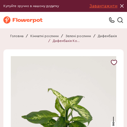
Завантажити
Купуйте зручно в нашому додатку
Головна
/
Кімнатні рослини
/
Зелені рослини
/
Дифенбахія
/
Дифенбахія Компакта
30 см