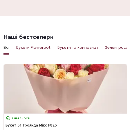
Наші бестселери
Всі
Букети Flowerpot
Букети та композиції
Зелені росл
В наявності
Букет 51 Троянда Мікс F825