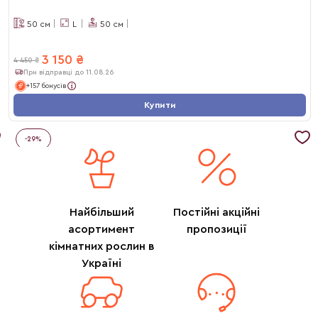
50
см
L
50
см
3 150
₴
4 450
₴
При відправці до 11.08.26
+157 бонусів
Купити
-
29
%
Найбільший
Постійні акційні
асортимент
пропозиції
кімнатних рослин в
Україні