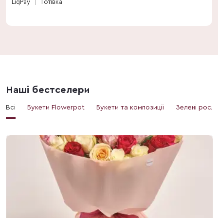
LiqPay
Готівка
Наші бестселери
Всі
Букети Flowerpot
Букети та композиції
Зелені росл