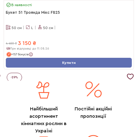
В наявності
Букет 51 Троянда Мікс F825
50
см
L
50
см
3 150
₴
4 450
₴
При відправці до 11.08.26
+157 бонусів
Купити
-
29
%
Найбільший
Постійні акційні
асортимент
пропозиції
кімнатних рослин в
Україні