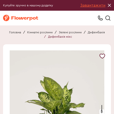
Завантажити
Купуйте зручно в нашому додатку
Головна
/
Кімнатні рослини
/
Зелені рослини
/
Дифенбахія
/
Дифенбахія мікс
45 см