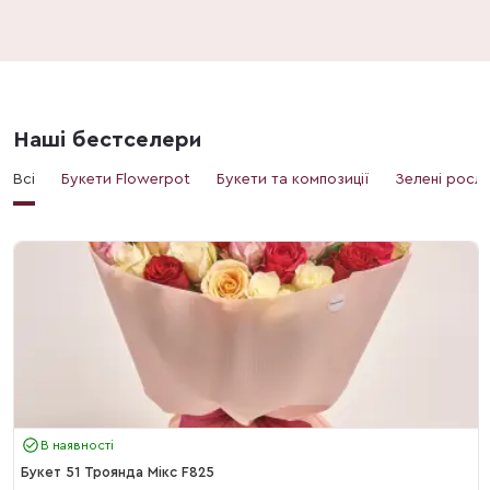
Наші бестселери
Всі
Букети Flowerpot
Букети та композиції
Зелені росл
В наявності
Букет 51 Троянда Мікс F825