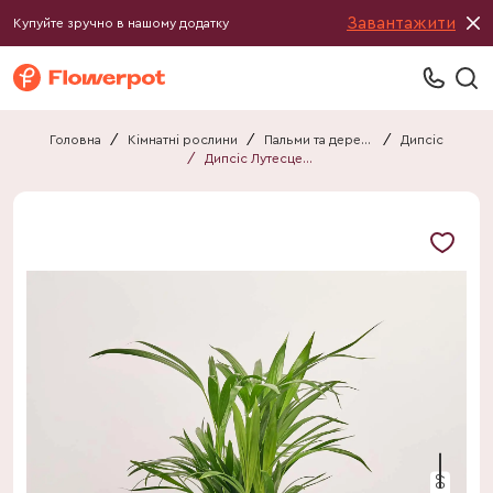
Завантажити
Купуйте зручно в нашому додатку
Головна
/
Кімнатні рослини
/
Пальми та дерева
/
Дипсіс
/
Дипсіс Лутесценс
60 см