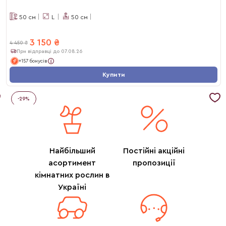
50
см
L
50
см
3 150
₴
4 450
₴
При відправці до 07.08.26
+157 бонусів
Купити
-
29
%
Найбільший
Постійні акційні
асортимент
пропозиції
кімнатних рослин в
Україні