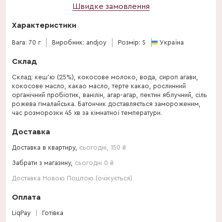
Швидке замовлення
Характеристики
Вага: 70 г
Виробник: andjoy
Розмір: S
Україна
Склад
Склад: кеш’ю (25%), кокосове молоко, вода, сироп агави,
кокосове масло, какао масло, терте какао, рослинний
органічний пробіотик, ванілін, агар-агар, пектин яблучний, сіль
рожева гімалайська. Батончик доставляється замороженим,
час розморозки 45 хв за кімнатної температури.
Доставка
Доставка в квартиру,
сьогодні
,
150
₴
Забрати з магазину,
сьогодні 0 ₴
Доставка Новою Поштою (очікується)
Оплата
LiqPay
Готівка