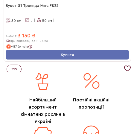
Букет 51 Троянда Мікс F825
50
см
L
50
см
3 150
₴
4 450
₴
При відправці до 11.08.26
+157 бонусів
Купити
-
29
%
Найбільший
Постійні акційні
асортимент
пропозиції
кімнатних рослин в
Україні