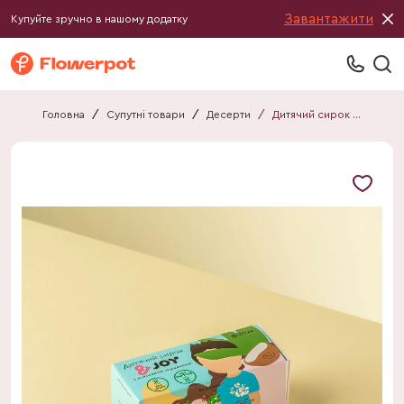
Завантажити
Купуйте зручно в нашому додатку
Головна
/
Супутні товари
/
Десерти
/
Дитячий сирок &JOY зі згущеним молоком