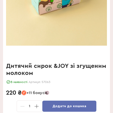
Дитячий сирок &JOY зі згущеним
молоком
В наявності
Артикул:
57063
220
₴
+11 бонусів
1
Додати до кошика