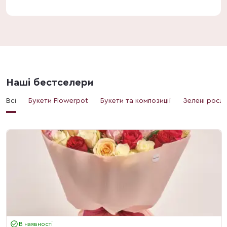
Наші бестселери
Всі
Букети Flowerpot
Букети та композиції
Зелені росл
В наявності