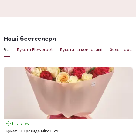
Наші бестселери
Всі
Букети Flowerpot
Букети та композиції
Зелені росл
В наявності
Букет 51 Троянда Мікс F825