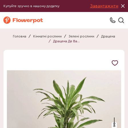
Завантажити
Купуйте зручно в нашому додатку
Головна
/
Кімнатні рослини
/
Зелені рослини
/
Драцена
/
Драцена Де Варнекі 2ст.
80 см