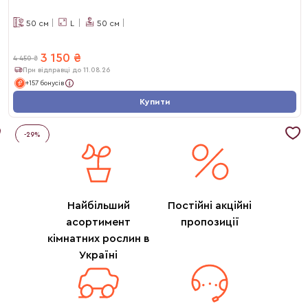
50
см
L
50
см
3 150
₴
4 450
₴
При відправці до 11.08.26
+157 бонусів
Купити
-
29
%
Найбільший
Постійні акційні
асортимент
пропозиції
кімнатних рослин в
Україні