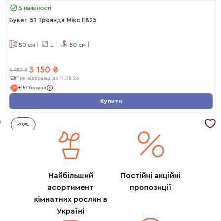
В наявності
Букет 51 Троянда Мікс F825
50
см
L
50
см
3 150
₴
4 450
₴
При відправці до 11.08.26
+157 бонусів
Купити
-
29
%
Найбільший
Постійні акційні
асортимент
пропозиції
кімнатних рослин в
Україні