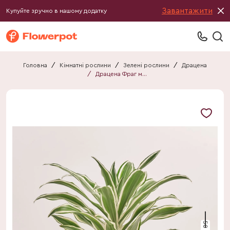
Завантажити
Купуйте зручно в нашому додатку
Головна
/
Кімнатні рослини
/
Зелені рослини
/
Драцена
/
Драцена Фраг мікс 1ст.
50 см