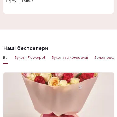
LiqPay
Готівка
Наші бестселери
Всі
Букети Flowerpot
Букети та композиції
Зелені росл