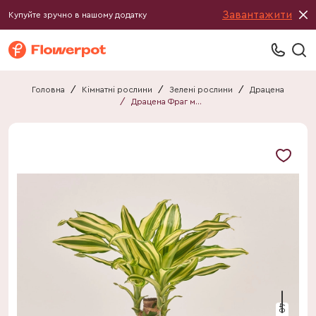
Завантажити
Купуйте зручно в нашому додатку
Головна
/
Кімнатні рослини
/
Зелені рослини
/
Драцена
/
Драцена Фраг мікс
40 см