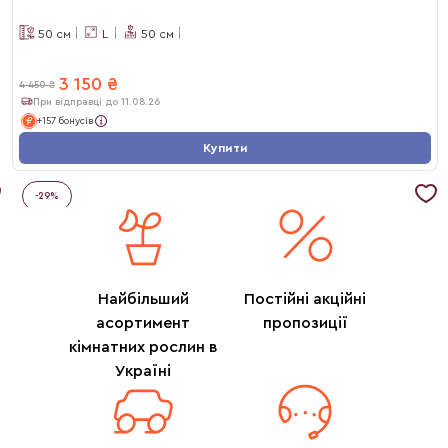
50
см
L
50
см
3 150
₴
4 450
₴
При відправці до 11.08.26
+157 бонусів
Купити
-
29
%
Найбільший
Постійні акційні
асортимент
пропозиції
кімнатних рослин в
Україні