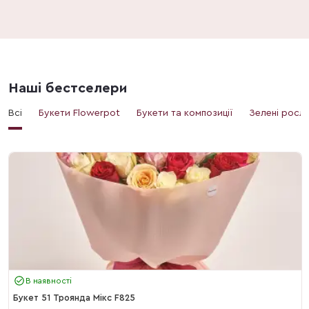
Наші бестселери
Всі
Букети Flowerpot
Букети та композиції
Зелені росл
В наявності
Букет 51 Троянда Мікс F825