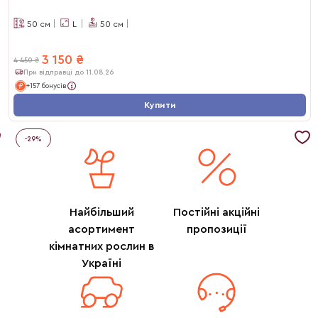
50
см
L
50
см
3 150
₴
4 450
₴
При відправці до 11.08.26
+157 бонусів
Купити
-
29
%
Найбільший
Постійні акційні
асортимент
пропозиції
кімнатних рослин в
Україні