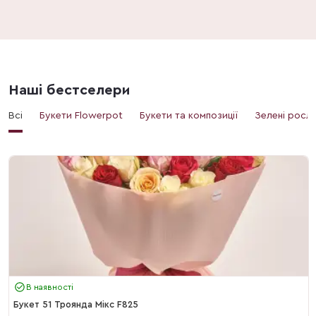
Наші бестселери
Всі
Букети Flowerpot
Букети та композиції
Зелені росл
В наявності
Букет 51 Троянда Мікс F825