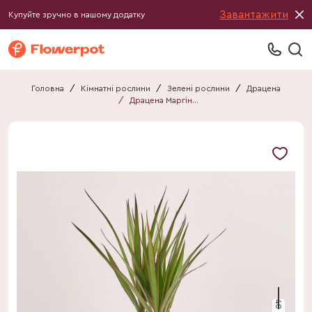
Завантажити
Купуйте зручно в нашому додатку
Головна
/
Кімнатні рослини
/
Зелені рослини
/
Драцена
/
Драцена Маргіната 1ст.
40 см