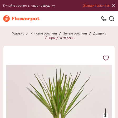
Завантажити
Купуйте зручно в нашому додатку
Головна
/
Кімнатні рослини
/
Зелені рослини
/
Драцена
/
Драцена Маргіната 1ст.
50 см