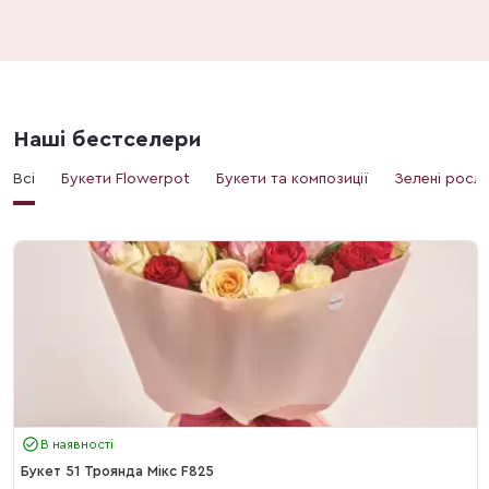
Наші бестселери
Всі
Букети Flowerpot
Букети та композиції
Зелені росл
В наявності
Букет 51 Троянда Мікс F825