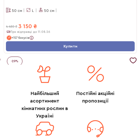
50
см
L
50
см
3 150
₴
4 450
₴
При відправці до 11.08.26
+157 бонусів
Купити
-
29
%
Найбільший
Постійні акційні
асортимент
пропозиції
кімнатних рослин в
Україні