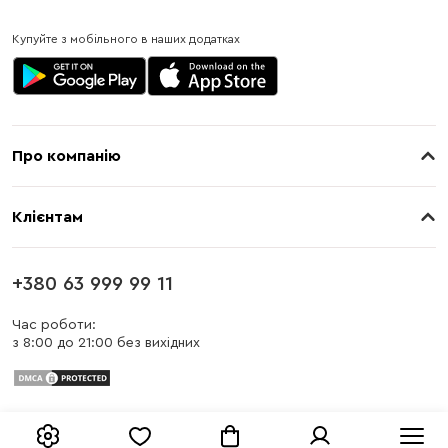
Купуйте з мобільного в наших додатках
Про компанію
Про нас
Клієнтам
Контакти
Доставка
Магазини
+380 63 999 99 11
Оплата
Блог
Час роботи:
з 8:00 до 21:00 без вихідних
Бонусна програма
Заміна та повернення
Публічна оферта