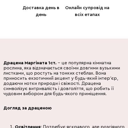
Доставка день в
Онлайн супровід на
день
всіх етапах
Драцена Маргіната 1ст.
– це популярна кімнатна
рослина, яка відзначається своїми довгими вузькими
листками, що ростуть на тонких стеблах. Вона
приносить екзотичний акцент у будь-який інтер'єр,
додаючи нотки природи і свіжості. Драцена
символізує витривалість і довголіття, що робить її
чудовим вибором для будь-якого приміщення.
Догляд за драценою
Освітлення
: Потребує яскравого, але розсіяного