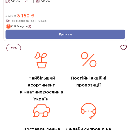
50
см
L
50
см
3 150
₴
4 450
₴
При відправці до 11.08.26
+157 бонусів
Купити
-
29
%
Найбільший
Постійні акційні
асортимент
пропозиції
кімнатних рослин в
Україні
Доставка день в
Онлайн супровід на