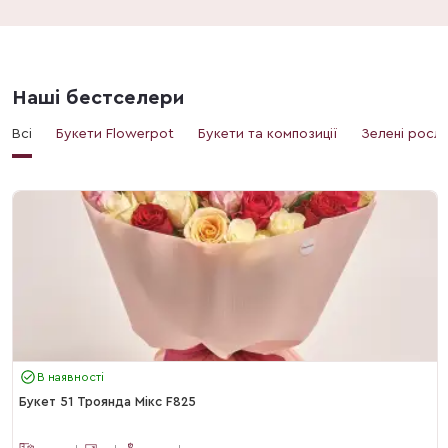
Наші бестселери
Всі
Букети Flowerpot
Букети та композиції
Зелені росл
В наявності
Букет 51 Троянда Мікс F825