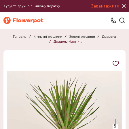
Завантажити
Купуйте зручно в нашому додатку
Головна
/
Кімнатні рослини
/
Зелені рослини
/
Драцена
/
Драцена Маргіната 1ст.
45 см