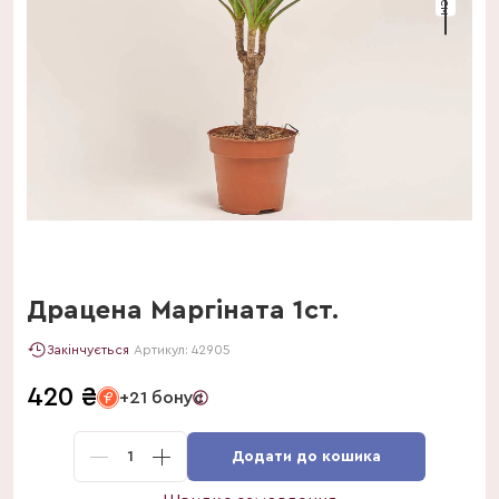
Драцена Маргіната 1ст.
Закінчується
Артикул:
42905
420
₴
+21 бонус
1
Додати до кошика