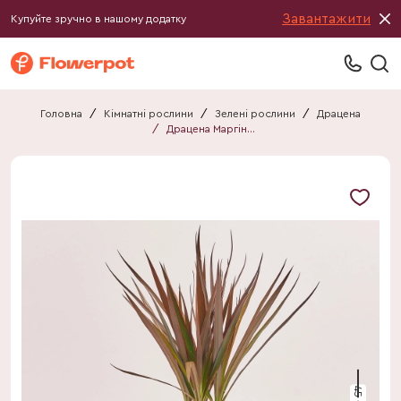
Завантажити
Купуйте зручно в нашому додатку
Головна
/
Кімнатні рослини
/
Зелені рослини
/
Драцена
/
Драцена Маргіната Маджента 1ст.
45 см