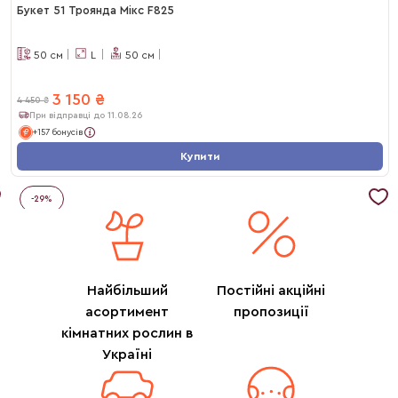
Букет 51 Троянда Мікс F825
50
см
L
50
см
3 150
₴
4 450
₴
При відправці до 11.08.26
+157 бонусів
Купити
-
29
%
Найбільший
Постійні акційні
асортимент
пропозиції
кімнатних рослин в
Україні