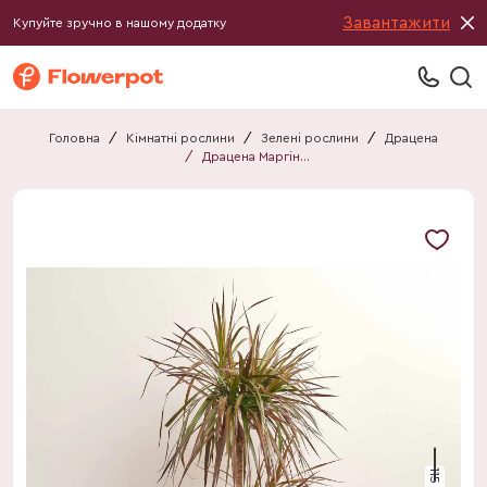
Завантажити
Купуйте зручно в нашому додатку
Головна
/
Кімнатні рослини
/
Зелені рослини
/
Драцена
/
Драцена Маргіната Маджента 3ст.
115 см