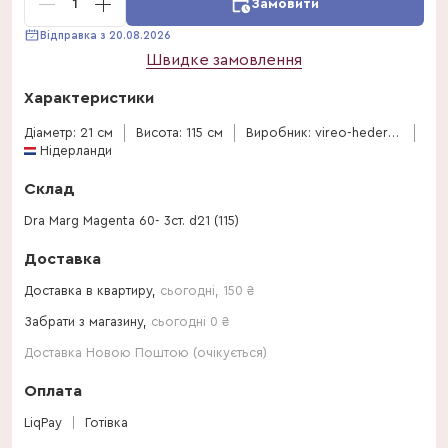
1
Замовити
Відправка з 20.08.2026
Швидке замовлення
Характеристики
Діаметр: 21 см
Висота: 115 см
Виробник: vireo-hedera-plant
Нідерланди
Склад
Dra Marg Magenta 60- 3ст. d21 (115)
Доставка
Доставка в квартиру,
сьогодні
,
150
₴
Забрати з магазину,
сьогодні 0 ₴
Доставка Новою Поштою (очікується)
Оплата
LiqPay
Готівка