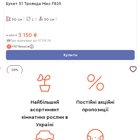
Букет 51 Троянда Мікс F825
50
см
L
50
см
3 150
₴
4 450
₴
При відправці до 07.08.26
+157 бонусів
Купити
-
29
%
Найбільший
Постійні акційні
асортимент
пропозиції
кімнатних рослин в
Україні