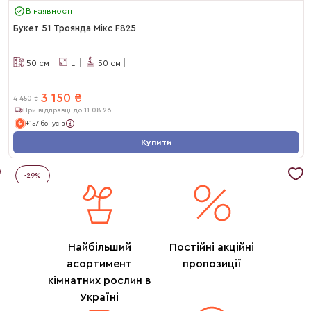
В наявності
Букет 51 Троянда Мікс F825
50
см
L
50
см
3 150
₴
4 450
₴
При відправці до 11.08.26
+157 бонусів
Купити
-
29
%
Найбільший
Постійні акційні
асортимент
пропозиції
кімнатних рослин в
Україні