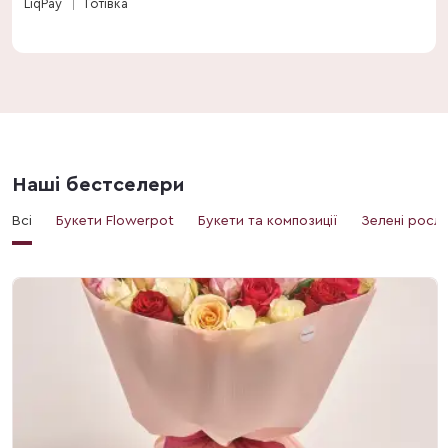
LiqPay
Готівка
Наші бестселери
Всі
Букети Flowerpot
Букети та композиції
Зелені росл