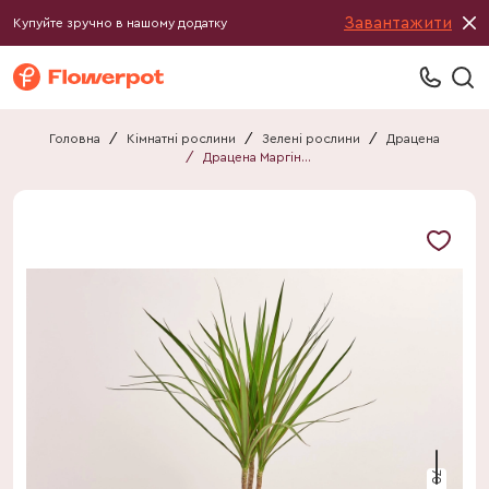
Завантажити
Купуйте зручно в нашому додатку
Головна
/
Кімнатні рослини
/
Зелені рослини
/
Драцена
/
Драцена Маргіната мікс 1ст.
70 см