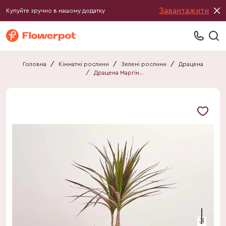
Завантажити
Купуйте зручно в нашому додатку
Головна
/
Кімнатні рослини
/
Зелені рослини
/
Драцена
/
Драцена Маргіната мікс 2ст.
75 см