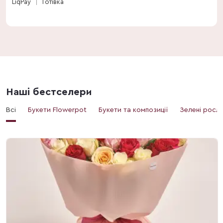
LiqPay
Готівка
Наші бестселери
Всі
Букети Flowerpot
Букети та композиції
Зелені росл