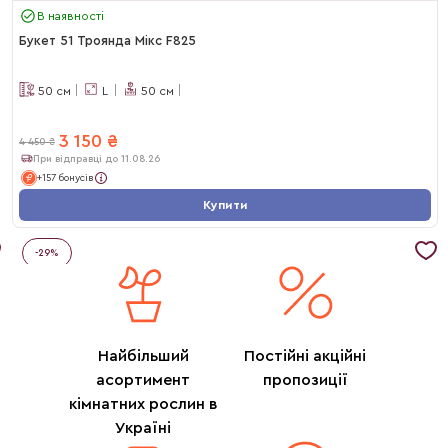
В наявності
Букет 51 Троянда Мікс F825
50
см
L
50
см
3 150
₴
4 450
₴
При відправці до 11.08.26
+157 бонусів
Купити
-
29
%
Найбільший
Постійні акційні
асортимент
пропозиції
кімнатних рослин в
Україні