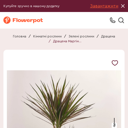
Завантажити
Купуйте зручно в нашому додатку
Головна
/
Кімнатні рослини
/
Зелені рослини
/
Драцена
/
Драцена Маргіната мікс 2ст.
75 см