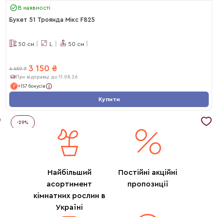
В наявності
Букет 51 Троянда Мікс F825
50
см
L
50
см
3 150
₴
4 450
₴
При відправці до 11.08.26
+157 бонусів
Купити
-
29
%
Найбільший
Постійні акційні
асортимент
пропозиції
кімнатних рослин в
Україні