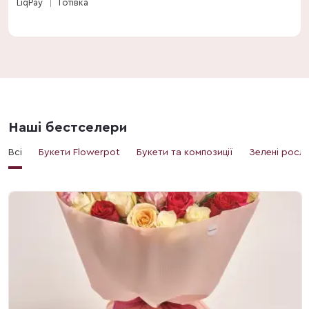
LiqPay
Готівка
Наші бестселери
Всі
Букети Flowerpot
Букети та композиції
Зелені росл