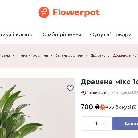
щики і кашпо
Комбо рішення
Супутні товари
ловна
/
Кімнатні рослини
/
Зелені рослини
/
Драцена
/
Драцена мікс 1
Драцена мікс 1с
Закінчується
Артикул:
4658
700
₴
+35 бонусів
1
Додат