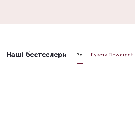
Наші бестселери
Всі
Букети Flowerpot