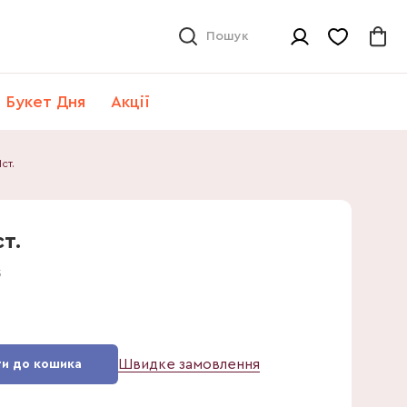
Пошук
Букет Дня
Акції
ст.
т.
5
Швидке замовлення
и до кошика