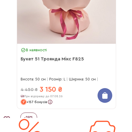
В наявності
Букет 51 Троянда Мікс F825
Висота: 50 см
Розмір: L
Ширина: 50 см
3 150
₴
4 450
₴
При відправці до 07.08.26
+157 бонусів
-
29
%