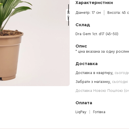
Характеристики
45 см
Діаметр: 17 см
Висота: 45 
Склад
Dra Gem 1ст. d17 (45-50)
Опис
* ціна вказана за одну росли
Доставка
Доставка в квартиру,
сьогодн
Забрати з магазину,
сьогодні 
Доставка Новою Поштою (очі
Оплата
LiqPay
Готівка