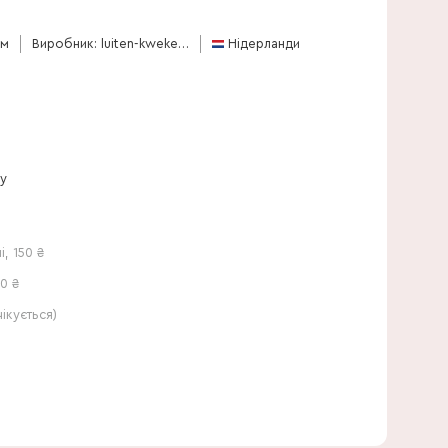
45 см
см
Виробник: luiten-kwekerij-bv
Нідерланди
ну
і
,
150
₴
0 ₴
кується)