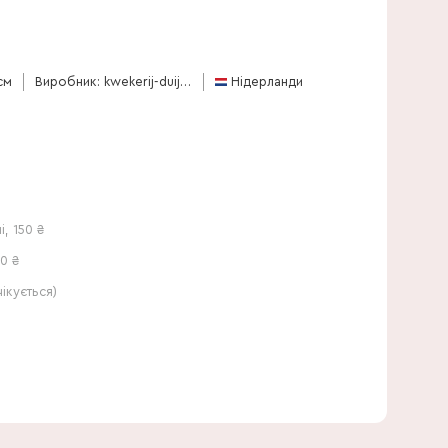
90 см
см
Виробник: kwekerij-duijn-hove-bv
Нідерланди
і
,
150
₴
0 ₴
кується)