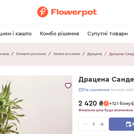
щики і кашпо
Комбо рішення
Супутні товари
ловна
/
Кімнатні рослини
/
Зелені рослини
/
Драцена
/
Драцена Санде
Артикул:
4145
Під замовлення
2 420
₴
+121 бонус
Фінальна ціна буде визначена 
1