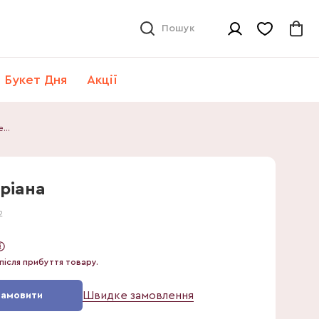
Пошук
Букет Дня
Акції
Драцена Сандеріана
ріана
2
після прибуття товару.
Швидке замовлення
Замовити