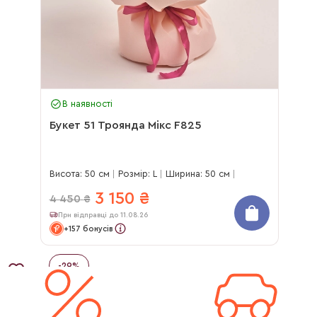
В наявності
Букет 51 Троянда Мікс F825
Висота: 50 см
Розмір: L
Ширина: 50 см
3 150
₴
4 450
₴
При відправці до 11.08.26
+157 бонусів
-
29
%