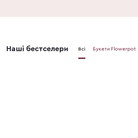
Наші бестселери
Всі
Букети Flowerpot