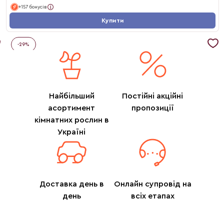
+157 бонусів
Купити
-
29
%
Найбільший
Постійні акційні
асортимент
пропозиції
кімнатних рослин в
Україні
Доставка день в
Онлайн супровід на
день
всіх етапах