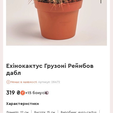
Ехінокактус Грузоні Рейнбов
дабл
Немає в наявності
Артикул:
28672
319
₴
+15 бонусів
Характеристики
Діаметр: 12 см
Висота: 15 см
Виробник: euro-cactus