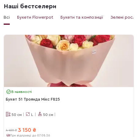
Наші бестселери
Всі
Букети Flowerpot
Букети та композиції
Зелені росл
В наявності
Букет 51 Троянда Мікс F825
50
см
L
50
см
3 150
₴
4 450
₴
При відправці до 07.08.26