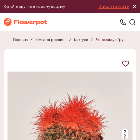
Завантажити
Купуйте зручно в нашому додатку
Головна
/
Кімнатні рослини
/
Кактуси
/
Ехінокактус Грузоні Рейнбов дабл
15 см