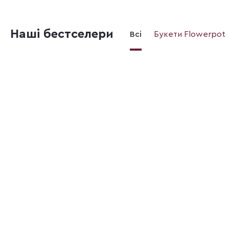
Наші бестселери
Всі
Букети Flowerpot