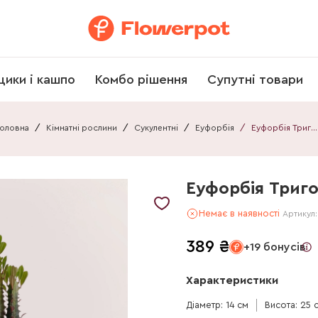
щики і кашпо
Комбо рішення
Супутні товари
Головна
/
Кімнатні рослини
/
Сукулентні
/
Еуфорбія
/
Еуфорбія Тригона в кер.
Еуфорбія Триго
Немає в наявності
Артикул
389
₴
+19 бонусів
Характеристики
Діаметр: 14 см
Висота: 25 