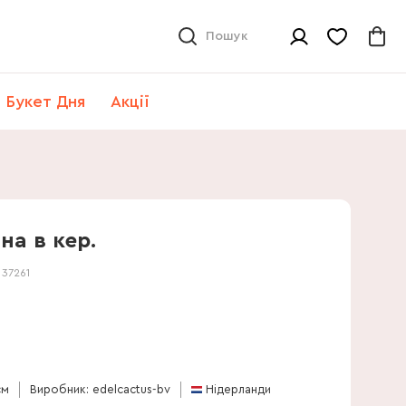
Пошук
Букет Дня
Акції
на в кер.
:
37261
см
Виробник: edelcactus-bv
Нідерланди