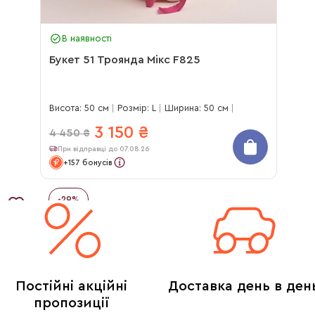
В наявності
Букет 51 Троянда Мікс F825
Висота: 50 см
Розмір: L
Ширина: 50 см
3 150
₴
4 450
₴
При відправці до 07.08.26
+157 бонусів
-
29
%
Постійні акційні
Доставка день в ден
пропозиції