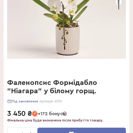
Фаленопсис Формідабло
"Ніагара" у білому горщ.
Артикул:
41131
Під замовлення
3 450
₴
+172 бонуси
Фінальна ціна буде визначена після прибуття товару.