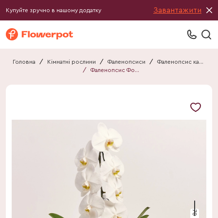
Завантажити
Купуйте зручно в нашому додатку
Головна
/
Кімнатні рослини
/
Фаленопсиси
/
Фаленопсис каскад
/
Фаленопсис Формідабло "Ніагара" у білому горщ.
70 см