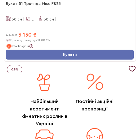
Букет 51 Троянда Мікс F825
50
см
L
50
см
3 150
₴
4 450
₴
При відправці до 11.08.26
+157 бонусів
Купити
-
29
%
Найбільший
Постійні акційні
асортимент
пропозиції
кімнатних рослин в
Україні