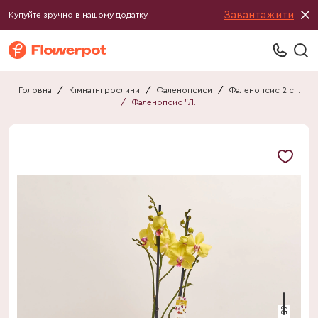
Завантажити
Купуйте зручно в нашому додатку
Головна
/
Кімнатні рослини
/
Фаленопсиси
/
Фаленопсис 2 стебла
/
Фаленопсис "Лаймлайт" 2ст.
65 см