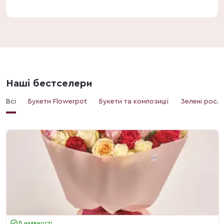
Наші бестселери
Всі
Букети Flowerpot
Букети та композиції
Зелені росл
В наявності