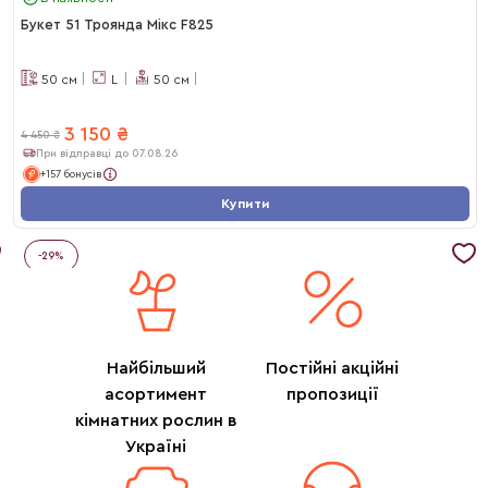
Букет 51 Троянда Мікс F825
50
см
L
50
см
3 150
₴
4 450
₴
При відправці до 07.08.26
+157 бонусів
Купити
-
29
%
Найбільший
Постійні акційні
асортимент
пропозиції
кімнатних рослин в
Україні