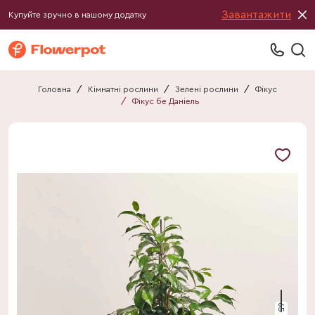
Завантажити
Купуйте зручно в нашому додатку
Головна
/
Кімнатні рослини
/
Зелені рослини
/
Фікус
/
Фікус бе Даніель
65 см