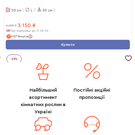
50
см
L
50
см
3 150
₴
4 450
₴
При відправці до 11.08.26
+157 бонусів
Купити
-
29
%
Найбільший
Постійні акційні
асортимент
пропозиції
кімнатних рослин в
Україні