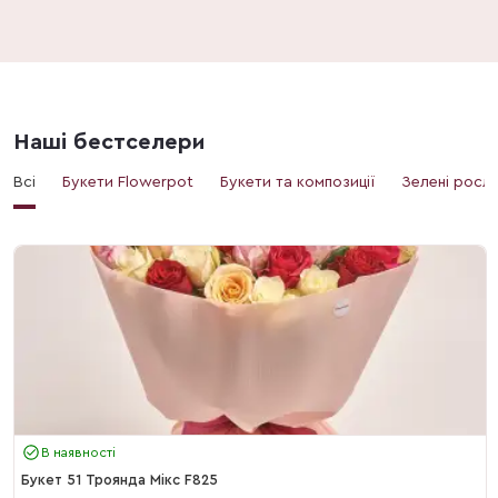
Наші бестселери
Всі
Букети Flowerpot
Букети та композиції
Зелені росл
В наявності
Букет 51 Троянда Мікс F825