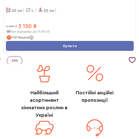
50
см
L
50
см
3 150
₴
4 450
₴
При відправці до 11.08.26
+157 бонусів
Купити
-
29
%
Найбільший
Постійні акційні
асортимент
пропозиції
кімнатних рослин в
Україні