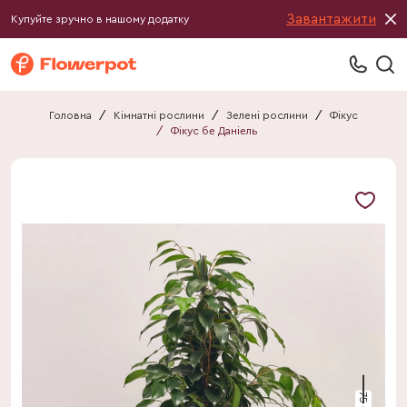
Завантажити
Купуйте зручно в нашому додатку
Головна
/
Кімнатні рослини
/
Зелені рослини
/
Фікус
/
Фікус бе Даніель
75 см