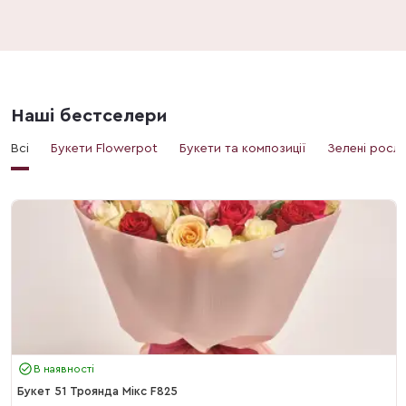
Наші бестселери
Всі
Букети Flowerpot
Букети та композиції
Зелені росл
В наявності
Букет 51 Троянда Мікс F825