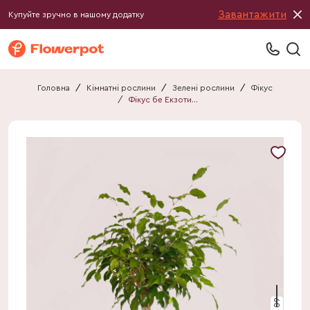
Завантажити
Купуйте зручно в нашому додатку
Головна
/
Кімнатні рослини
/
Зелені рослини
/
Фікус
/
Фікус бе Екзотика штамб.
60 см