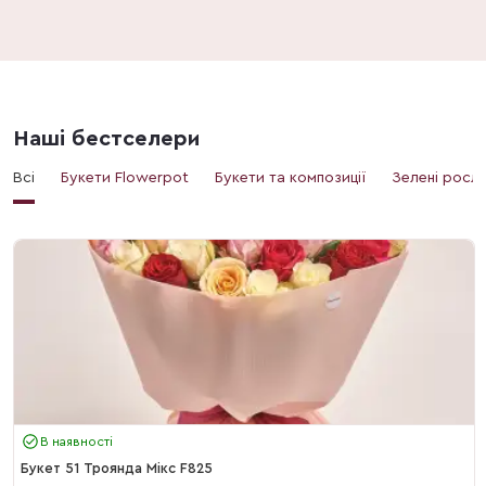
Наші бестселери
Всі
Букети Flowerpot
Букети та композиції
Зелені росл
В наявності
Букет 51 Троянда Мікс F825