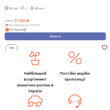
50
см
L
50
см
3 150
₴
4 450
₴
При відправці до 07.08.26
+157 бонусів
Купити
-
29
%
Найбільший
Постійні акційні
асортимент
пропозиції
кімнатних рослин в
Україні