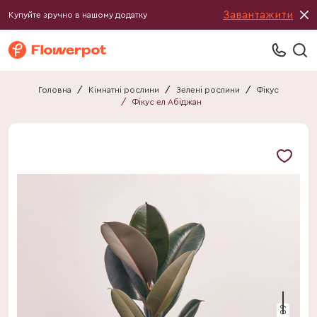
Завантажити
Купуйте зручно в нашому додатку
Головна
/
Кімнатні рослини
/
Зелені рослини
/
Фікус
/
Фікус ел Абіджан
60 см