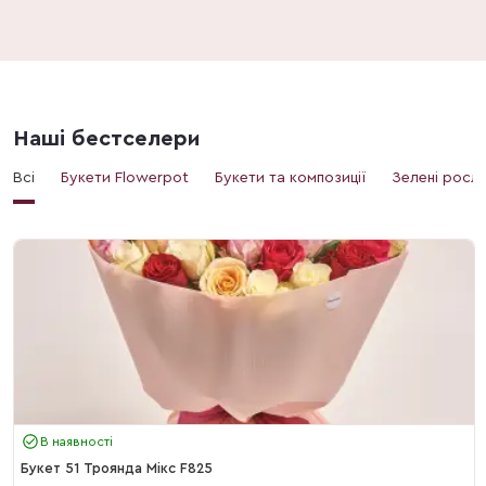
Наші бестселери
Всі
Букети Flowerpot
Букети та композиції
Зелені росл
В наявності
Букет 51 Троянда Мікс F825