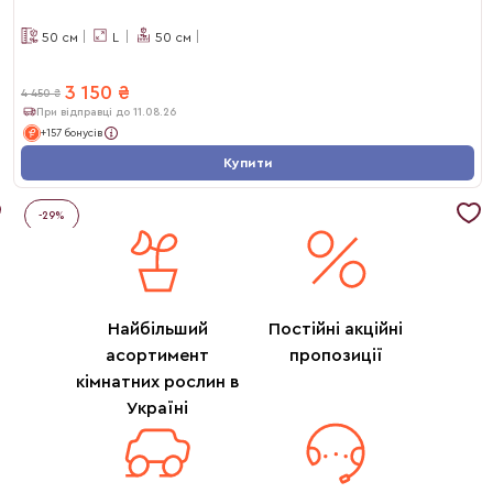
50
см
L
50
см
3 150
₴
4 450
₴
При відправці до 11.08.26
+157 бонусів
Купити
-
29
%
Найбільший
Постійні акційні
асортимент
пропозиції
кімнатних рослин в
Україні