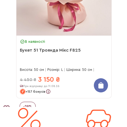
В наявності
Букет 51 Троянда Мікс F825
Висота: 50 см
Розмір: L
Ширина: 50 см
3 150
₴
4 450
₴
При відправці до 11.08.26
+157 бонусів
-
29
%