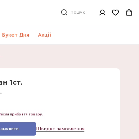
Пошук
Букет Дня
Акції
кус ел Абіджан 1ст.
н 1ст.
54
після прибуття товару.
Швидке замовлення
Замовити