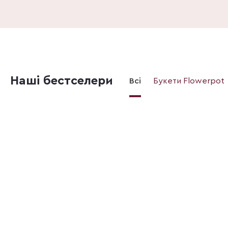
Наші бестселери
Всі
Букети Flowerpot