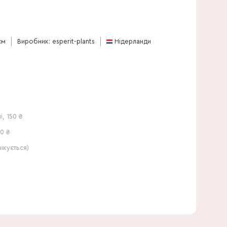
60 см
см
Виробник: esperit-plants
Нідерланди
і
,
150
₴
0 ₴
кується)