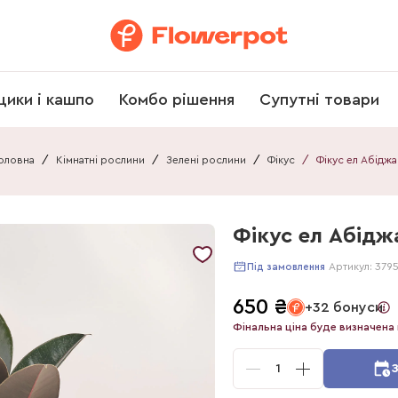
щики і кашпо
Комбо рішення
Супутні товари
оловна
/
Кімнатні рослини
/
Зелені рослини
/
Фікус
/
Фі
Фікус ел Абіджа
Артикул:
379
Під замовлення
650
₴
+32 бонуси
Фінальна ціна буде визначена 
1