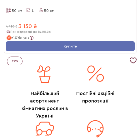
50
см
L
50
см
3 150
₴
4 450
₴
При відправці до 14.08.26
+157 бонусів
Купити
-
29
%
Найбільший
Постійні акційні
асортимент
пропозиції
кімнатних рослин в
Україні