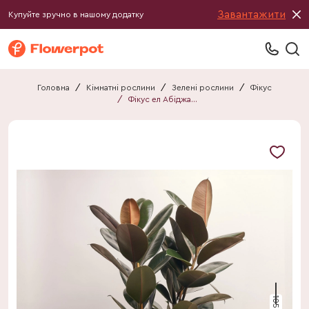
Завантажити
Купуйте зручно в нашому додатку
Головна
/
Кімнатні рослини
/
Зелені рослини
/
Фікус
/
Фікус ел Абіджан 3ст.
105 см