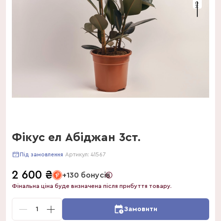
Фікус ел Абіджан 3ст.
Артикул:
41567
Під замовлення
2 600
₴
+130 бонусів
Фінальна ціна буде визначена після прибуття товару.
1
Замовити