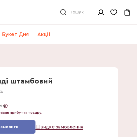
Пошук
Букет Дня
Акції
Бургунді штамбовий
нді штамбовий
54
сів
після прибуття товару.
Швидке замовлення
Замовити