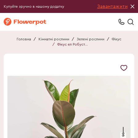
Завантажити
Купуйте зручно в нашому додатку
Головна
/
Кімнатні рослини
/
Зелені рослини
/
Фікус
/
Фікус ел Робуста 1ст.
55 см