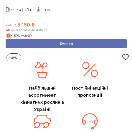
50
см
L
50
см
3 150
₴
4 450
₴
При відправці до 11.08.26
+157 бонусів
Купити
-
29
%
Найбільший
Постійні акційні
асортимент
пропозиції
кімнатних рослин в
Україні