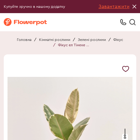
Завантажити
Купуйте зручно в нашому додатку
Головна
/
Кімнатні рослини
/
Зелені рослини
/
Фікус
/
Фікус ел Тінеке 1ст.
60 см