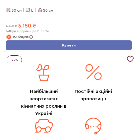
50
см
L
50
см
3 150
₴
4 450
₴
При відправці до 11.08.26
+157 бонусів
Купити
-
29
%
Найбільший
Постійні акційні
асортимент
пропозиції
кімнатних рослин в
Україні